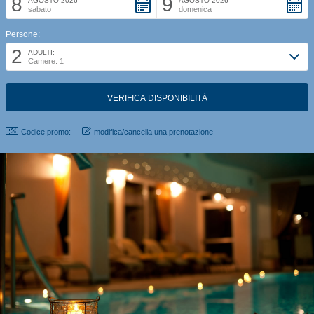
8
9
AGOSTO 2026
AGOSTO 2026
sabato
domenica
Persone:
2
ADULTI:
Camere: 1
Codice promo:
modifica/cancella una prenotazione