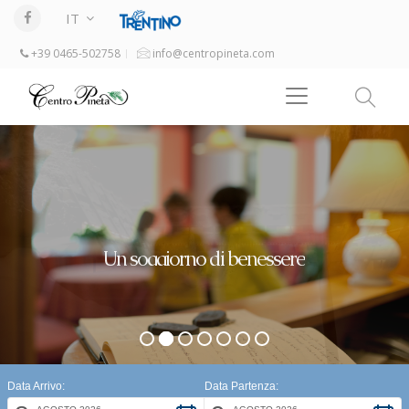
IT
+39 0465-502758
info@centropineta.com
Quando la neve cade, la natura ascolta
Data Arrivo:
Data Partenza: