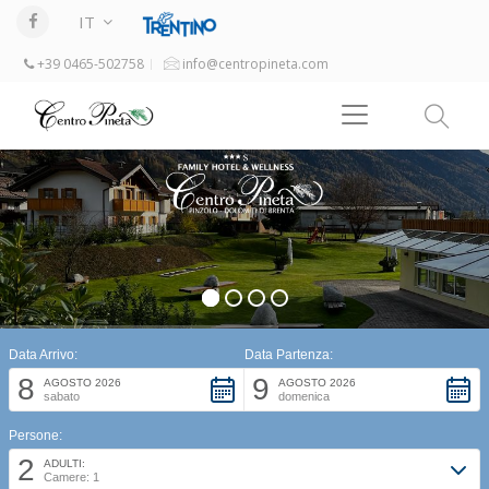
IT
+39 0465-502758
info@centropineta.com
Data Arrivo:
Data Partenza:
8
9
AGOSTO 2026
AGOSTO 2026
sabato
domenica
Persone:
2
ADULTI:
Camere: 1