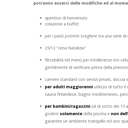
potranno esserci delle modifiche ed al moment
aperitivo di benvenuto
colazione a buffet
per i pasti potrete scegliere tra una serie di
25/12 “cena Natalizia"
flessibilità nel menù per intolleranze e/o ce
gentilmente di verificare prima della prenot
camere standard con servizi privati, doccia e
per adulti maggiorenni
utilizzo di tutto i
sauna finlandese, bagno mediterraneo, percor
per bambini/ragazzini
(al di sotto dei 15 
godere
solamente
della piscina e
non del
garantire un ambiente tranquillo ed uno spazi