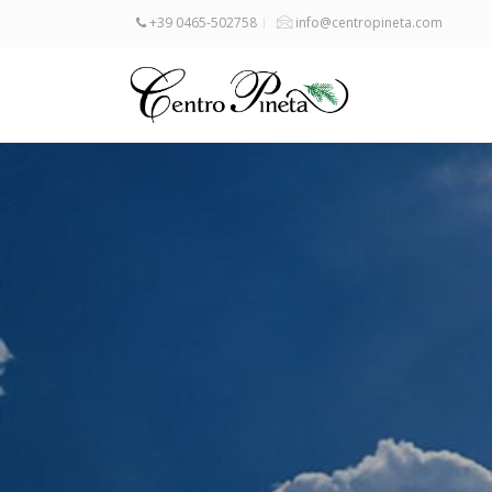
+39 0465-502758
info@centropineta.com