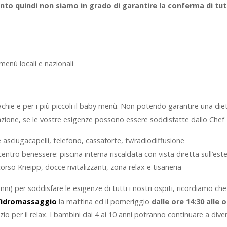
o quindi non siamo in grado di garantire la conferma di tutti 
 menù locali e nazionali
liachie e per i più piccoli il baby menù. Non potendo garantire una di
azione, se le vostre esigenze possono essere soddisfatte dallo Chef
 asciugacapelli, telefono, cassaforte, tv/radiodiffusione
l centro benessere: piscina interna riscaldata con vista diretta sull’
so Kneipp, docce rivitalizzanti, zona relax e tisaneria
anni) per soddisfare le esigenze di tutti i nostri ospiti, ricordiamo ch
l’idromassaggio
la mattina ed il pomeriggio
dalle ore 14:30 alle o
o per il relax. I bambini dai 4 ai 10 anni potranno continuare a divert