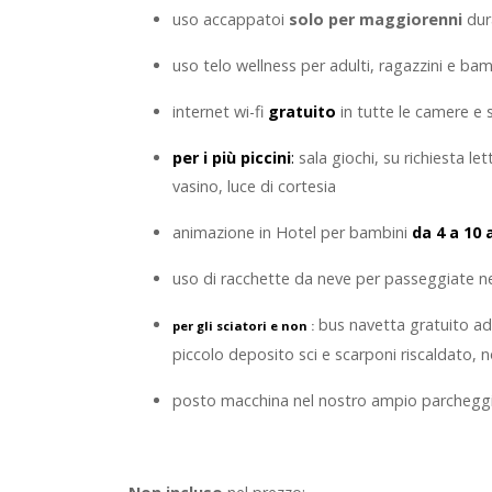
uso accappatoi
solo per maggiorenni
dur
uso telo wellness per adulti, ragazzini e ba
internet wi-fi
gratuito
in tutte le camere e 
per i più piccini
:
sala giochi, su richiesta l
vasino, luce di cortesia
animazione in Hotel per bambini
da 4 a 10 
uso di racchette da neve per passeggiate 
bus navetta gratuito ad or
per gli sciatori e non
:
piccolo deposito sci e scarponi riscaldato,
posto macchina nel nostro ampio parchegg