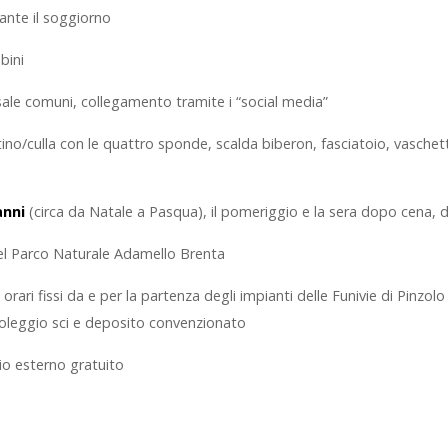
ante il soggiorno
mbini
sale comuni, collegamento tramite i “social media”
ettino/culla con le quattro sponde, scalda biberon, fasciatoio, vasch
anni
(circa da Natale a Pasqua), il pomeriggio e la sera dopo cena, d
nel Parco Naturale Adamello Brenta
ari fissi da e per la partenza degli impianti delle Funivie di Pinzolo 
 noleggio sci e deposito convenzionato
io esterno gratuito