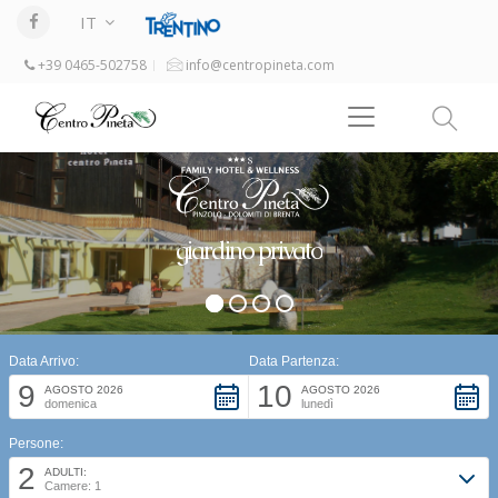
IT
+39 0465-502758
info@centropineta.com
giardino privato
Data Arrivo:
Data Partenza:
9
10
AGOSTO 2026
AGOSTO 2026
domenica
lunedì
Persone:
2
ADULTI:
Camere: 1