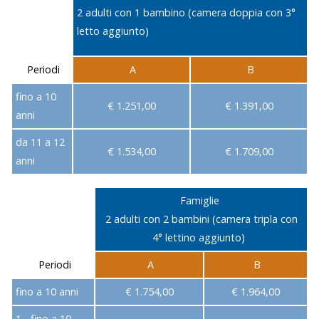
2 adulti con 1 bambino (camera doppia con 3°
letto aggiunto)
Periodi
A
B
fino a 10
€ 1.251,00
€ 1.391,00
anni
da 11 a 12
€ 1.534,00
€ 1.709,00
anni
Famiglie
2 adulti con 2 bambini (camera tripla con
4° lettino aggiunto)
Periodi
A
B
fino a 10 anni
€ 1.754,00
€ 1.964,00
1 - fino a 10