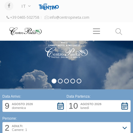
IT
+39 0465-502758
info@centropineta.com
Data Arrivo:
Data Partenza:
9
10
AGOSTO 2026
AGOSTO 2026
domenica
lunedì
Persone:
2
ADULTI:
Camere: 1